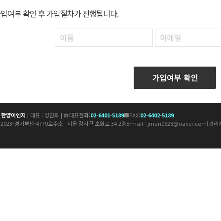
입여부 확인 후 가입절차가 진행됩니다.
:
한양이엔지
| 대표 : 정찬화 | ☎대표전화:
02-6401-5189
■FAX:
02-6402-5189
제2023-경기부천-4779호
주소 : 서울 강서구 초원로 34 2층
E-mail : jman0528@naver.com
[관리