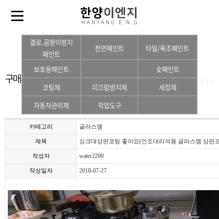
결로.곰팡이방지
천연페인트
타일/욕조페인트
페인트
보호용페인트
숯페인트
구매후기
Home > Customer >
구매후기
코팅제
미끄럼방지제
세정제
자동차관리제
작업도구
카테고리
글라스엠
제목
싱크대상판코팅 좋아요(인조대리석용 글라스엠 상판코
작성자
water2200
작성일자
2018-07-27