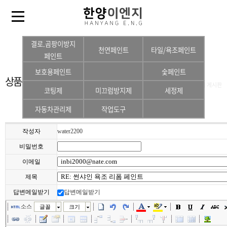
결로.곰팡이방지
천연페인트
타일/욕조페인트
페인트
보호용페인트
숯페인트
상품문의 게시판
Home > Customer >
상품문의 게시판
코팅제
미끄럼방지제
세정제
자동차관리제
작업도구
작성자
water2200
비밀번호
이메일
제목
답변메일받기
답변메일받기
소스
글꼴
크기